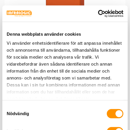
Denna webbplats använder cookies
Liten portabel ljuskälla för SM 1310/1550nm.
Vi använder enhetsidentifierare för att anpassa innehållet
och annonserna till användarna, tillhandahålla funktioner
för sociala medier och analysera vår trafik. Vi
Ljuskälla FLS-610 Dual 850/1300 /
vidarebefordrar även sådana identifierare och annan
1310/1550nm, VFL 10mW
information från din enhet till de sociala medier och
annons- och analysföretag som vi samarbetar med.
Dessa kan i sin tur kombinera informationen med annan
information som du har tillhandahållit eller som de har
samlat in när du har använt deras tjänster.
Samtyckesval
Nödvändig