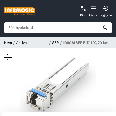
Ring
Meny
Logga in
Hem
Aktiva
SFP
1000M SFP BiDi LX, 20 km,
nätverksprodukter
Tx1490/Rx1310 nm, DDM,
LC Simplex, SM
1
1