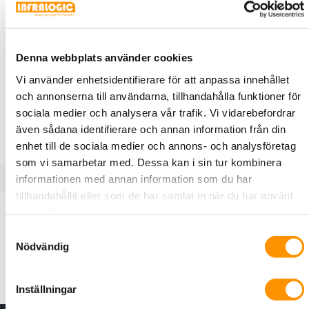
SFP-GE-BXD-LX20-4931
1000M SFP BiDi LX, 20 km,
Denna webbplats använder cookies
Tx1490/Rx1310 nm, DDM, LC Simplex,
Vi använder enhetsidentifierare för att anpassa innehållet
SM
och annonserna till användarna, tillhandahålla funktioner för
1000M SFP BiDi LX, 20 km, Tx1490/Rx1310 nm, DDM, LC
sociala medier och analysera vår trafik. Vi vidarebefordrar
Simplex, Singlemode
även sådana identifierare och annan information från din
enhet till de sociala medier och annons- och analysföretag
som vi samarbetar med. Dessa kan i sin tur kombinera
informationen med annan information som du har
tillhandahållit eller som de har samlat in när du har använt
Produktbeskrivning
Specifikationer
deras tjänster.
Samtyckesval
Nödvändig
1000M SFP BiDi LX, 20 km, Tx1490/Rx1310 nm, DDM, LC
Simplex, Singlemode
Inställningar