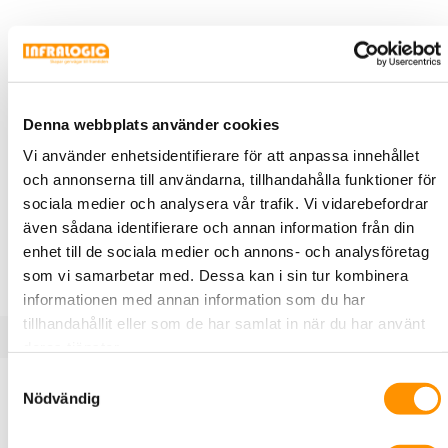
Denna webbplats använder cookies
X100342
Schneider Electric
Vi använder enhetsidentifierare för att anpassa innehållet
Ändstycke OptiLine
och annonserna till användarna, tillhandahålla funktioner för
Ändstycke för kabelkanal, Optiline
sociala medier och analysera vår trafik. Vi vidarebefordrar
ARTIKEL
även sådana identifierare och annan information från din
enhet till de sociala medier och annons- och analysföretag
som vi samarbetar med. Dessa kan i sin tur kombinera
informationen med annan information som du har
tillhandahållit eller som de har samlat in när du har använt
deras tjänster.
Samtyckesval
Produktbeskrivning
Specifikationer
Dokument
Nödvändig