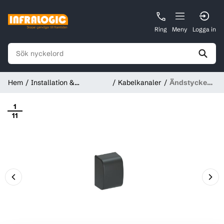
Ring
Meny
Logga in
Hem
Installation &
Kabelkanaler
Ändstycke
Förbrukningsmaterial
OptiLine
1
11