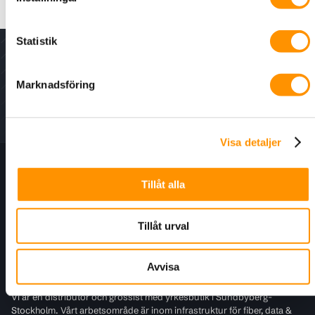
2st bits per förpackning
Statistik
Nyhetsbrev - för senaste nytt, erbjudanden och
kampanjer.
Marknadsföring
Visa detaljer
Information
Tillåt alla
Kundtjänst
Tillåt urval
För kunder
Avvisa
Infralogic
Vi är en distributör och grossist med yrkesbutik i Sundbyberg-
Stockholm. Vårt arbetsområde är inom infrastruktur för fiber, data &