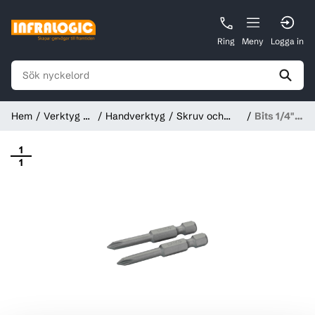
Ring
Meny
Logga in
Hem
Verktyg &
Handverktyg
Skruv och
Bits 1/4"
Instrument
mutterverktyg
Bahco
50mm
1
1
(2st/fp)