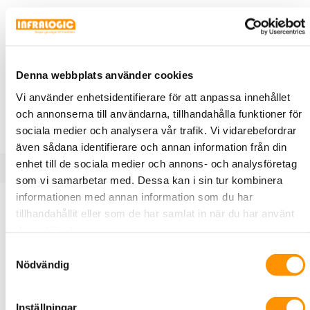
X100467
Bahco
Bits 1/4" Bahco 50mm (2st/fp)
1/4" sexkantsfäste DIN 3126 och ISO 1173, typ C 6.3
Denna webbplats använder cookies
ARTIKEL
Vi använder enhetsidentifierare för att anpassa innehållet
och annonserna till användarna, tillhandahålla funktioner för
sociala medier och analysera vår trafik. Vi vidarebefordrar
även sådana identifierare och annan information från din
enhet till de sociala medier och annons- och analysföretag
som vi samarbetar med. Dessa kan i sin tur kombinera
informationen med annan information som du har
Produktbeskrivning
Specifikationer
tillhandahållit eller som de har samlat in när du har använt
deras tjänster.
Används både inom bygg och industri. Högkvalitativ
Samtyckesval
Nödvändig
stållegering. Svartoxiderad yta. Robusta och kraftiga bits.
För universalbruk.
Inställningar