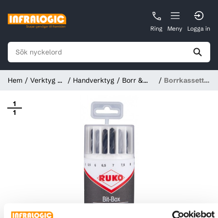
Ring
Meny
Logga in
Hem
Verktyg &
Handverktyg
Borr &
Borrkassett
Instrument
Håltagning
19st
snabbstål 1-
1
1
10mm med
0,5mm
intervall.
Krysslipad