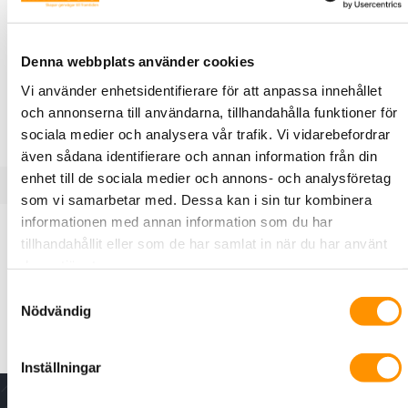
21100
RUKO
Denna webbplats använder cookies
Borrkassett 19st snabbstål 1-10mm
Vi använder enhetsidentifierare för att anpassa innehållet
med 0,5mm intervall. Krysslipad
och annonserna till användarna, tillhandahålla funktioner för
Borrsats med 19 st snabbstålborrar HSS-R DIN338 typ N.
sociala medier och analysera vår trafik. Vi vidarebefordrar
även sådana identifierare och annan information från din
enhet till de sociala medier och annons- och analysföretag
som vi samarbetar med. Dessa kan i sin tur kombinera
informationen med annan information som du har
Produktbeskrivning
Specifikationer
tillhandahållit eller som de har samlat in när du har använt
deras tjänster.
Samtyckesval
Förpackade i rund plastkassett. Storlekar (mm): 1 - 1,5 - 2 -
Nödvändig
2,5 - 3 - 3,5 - 4 - 4,5 - 5 - 5,5 - 6 - 6,5 - 7 - 7,5 - 8 - 8,5 - 9
- 9,5 - 10.
Inställningar
Nyhetsbrev - för senaste nytt, erbjudanden och