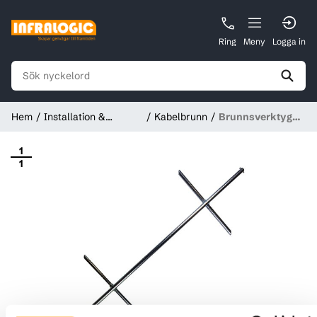
Ring
Meny
Logga in
Hem
Installation &
Kabelbrunn
Brunnsverktyg
Förbrukningsmaterial
B125, A15,
Pentaheadbult
1
1