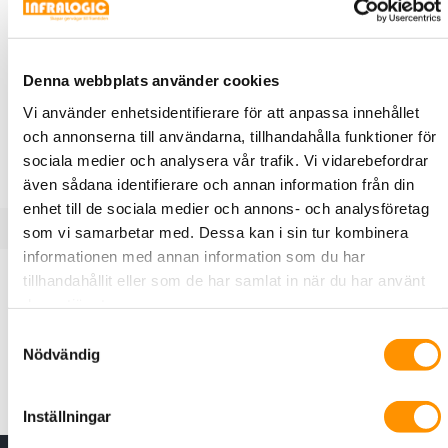
E06 663 44
Melbye
Brunnsverktyg B125, A15,
Denna webbplats använder cookies
Pentaheadbult
Vi använder enhetsidentifierare för att anpassa innehållet
Melbye's multiverktyg används för att låsa upp
och annonserna till användarna, tillhandahålla funktioner för
brunnslock med pentaheadlåsning.
sociala medier och analysera vår trafik. Vi vidarebefordrar
även sådana identifierare och annan information från din
enhet till de sociala medier och annons- och analysföretag
som vi samarbetar med. Dessa kan i sin tur kombinera
informationen med annan information som du har
Produktbeskrivning
Specifikationer
Dokument
tillhandahållit eller som de har samlat in när du har använt
deras tjänster.
Samtyckesval
Med E06 663 44 låser du upp pentaheadbulten, och lyfter
Nödvändig
alla våra A15-, samt B125-lock med undantag för FF12267
B125-locket, Passar ej E06 662 87.
Inställningar