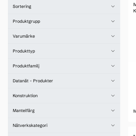
M
Sortering
K
Produktgrupp
Varumärke
Produkttyp
Produktfamilj
Datanät - Produkter
Konstruktion
Mantelfärg
M
Nätverkskategori