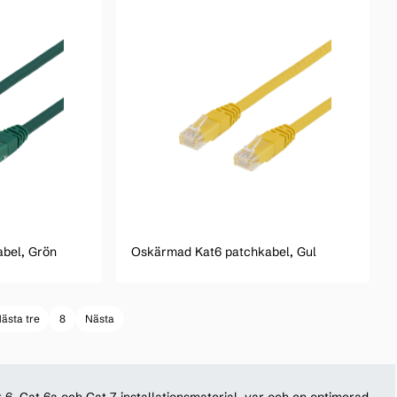
bel, Grön
Oskärmad Kat6 patchkabel, Gul
ästa tre
8
Nästa
t 6, Cat 6a och Cat 7-installationsmaterial, var och en optimerad