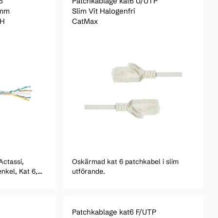
6
Patchkablage kat6 U/UTP
1mm
Slim Vit Halogenfri
ZH
CatMax
Actassi,
Oskärmad kat 6 patchkabel i slim
nkel, Kat 6,
utförande.
00 M, svart
Patchkablage kat6 F/UTP