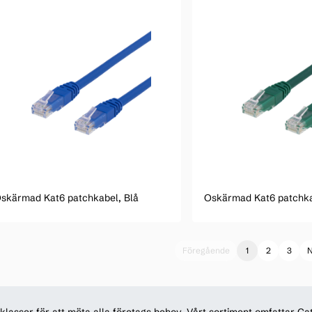
skärmad Kat6 patchkabel, Blå
Oskärmad Kat6 patchka
Föregående
1
2
3
N
 klasser för att möta alla företags behov. Vårt sortiment omfattar Ca