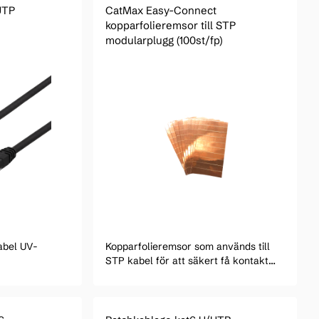
UTP
CatMax Easy-Connect
kopparfolieremsor till STP
modularplugg (100st/fp)
abel UV-
Kopparfolieremsor som används till
STP kabel för att säkert få kontakt
mellan skärm och modularplugg.