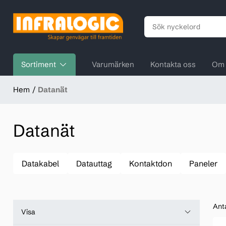
Sortiment
Varumärken
Kontakta oss
Om 
Hem
Datanät
Datanät
Datakabel
Datauttag
Kontaktdon
Paneler
Ant
Visa