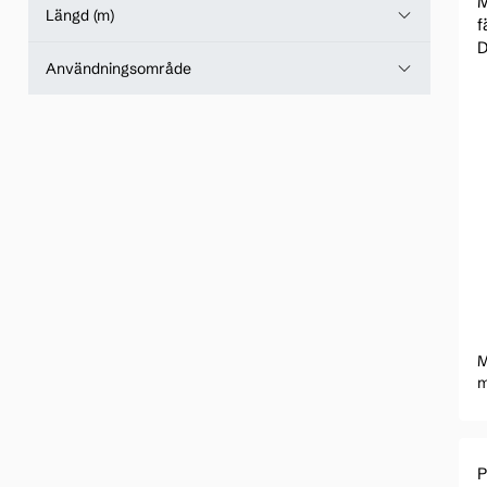
M
Längd (m)
f
Användningsområde
M
m
A
P