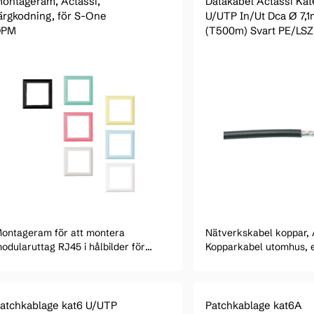
ontageram, Actassi,
Datakabel Actassi Kat
ärgkodning, för S-One
U/UTP In/Ut Dca Ø 7,
DPM
(T500m) Svart PE/LS
ontageram för att montera
Nätverkskabel koppar, 
odularuttag RJ45 i hålbilder för
Kopparkabel utomhus, e
ctassi systemet.
U/UTP, 4x2, 250 MHZ, 5
atchkablage kat6 U/UTP
Patchkablage kat6A