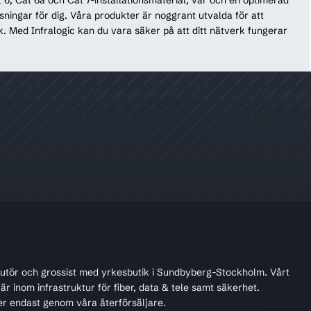
sningar för dig. Våra produkter är noggrant utvalda för att
rk. Med Infralogic kan du vara säker på att ditt nätverk fungerar
ibutör och grossist med yrkesbutik i Sundbyberg-Stockholm. Vårt
r inom infrastruktur för fiber, data & tele samt säkerhet.
er endast genom våra återförsäljare.