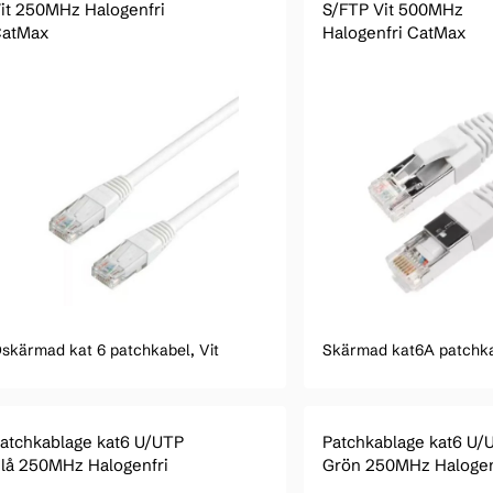
it 250MHz Halogenfri
S/FTP Vit 500MHz
atMax
Halogenfri CatMax
skärmad kat 6 patchkabel, Vit
Skärmad kat6A patchka
atchkablage kat6 U/UTP
Patchkablage kat6 U/
lå 250MHz Halogenfri
Grön 250MHz Halogen