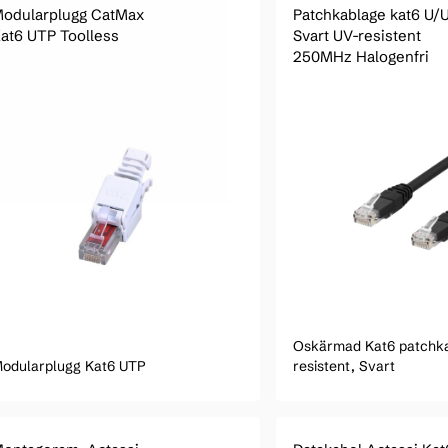
odularplugg CatMax
Patchkablage kat6 U/
at6 UTP Toolless
Svart UV-resistent
250MHz Halogenfri
Oskärmad Kat6 patchk
odularplugg Kat6 UTP
resistent, Svart