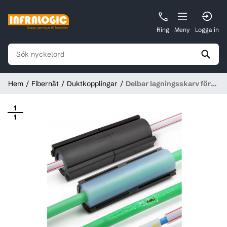
Ring
Meny
Logga in
Hem
Fibernät
Duktkopplingar
Delbar lagningsskarv för
mikrorör, 5-16mm
1
1