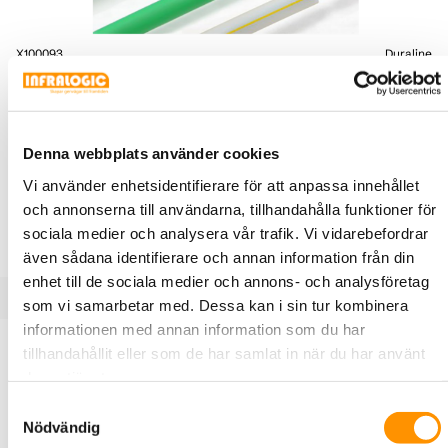
X100093
Duraline
Delbar lagningsskarv för mikrorör, 5-
16mm
Delbar reparationssats för mikrorör med ytterdiameter
5-16mm.
Denna webbplats använder cookies
YTTERDIAMETER (MM)
Vi använder enhetsidentifierare för att anpassa innehållet
och annonserna till användarna, tillhandahålla funktioner för
sociala medier och analysera vår trafik. Vi vidarebefordrar
även sådana identifierare och annan information från din
enhet till de sociala medier och annons- och analysföretag
som vi samarbetar med. Dessa kan i sin tur kombinera
informationen med annan information som du har
Produktbeskrivning
Specifikationer
tillhandahållit eller som de har samlat in när du har använt
deras tjänster.
Samtyckesval
De delbara reparationssatserna för 5-16 mm mikrorör ger
Nödvändig
en gas- och vattentät tätning. Den används för reparation