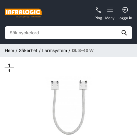
Ring
Meny
Logga in
Hem
Säkerhet
Larmsystem
DL 8-40 W
1
1