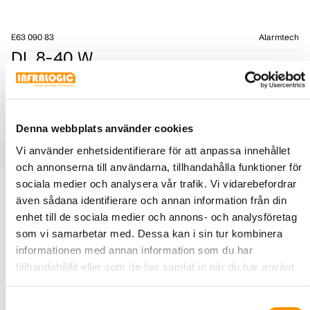
E63 090 83
Alarmtech
DL 8-40 W
DL 8-serien är karmöverföringar som förenklar och
skyddar överföringen av kabeln från fönster och dörrar
till karm.
Denna webbplats använder cookies
Vi använder enhetsidentifierare för att anpassa innehållet
och annonserna till användarna, tillhandahålla funktioner för
sociala medier och analysera vår trafik. Vi vidarebefordrar
Produktbeskrivning
Specifikationer
även sådana identifierare och annan information från din
enhet till de sociala medier och annons- och analysföretag
som vi samarbetar med. Dessa kan i sin tur kombinera
De består av en lång flexibel och rostfri metallslang samt
informationen med annan information som du har
två fästplattor med låsrillor som håller fast den rostfria
tillhandahållit eller som de har samlat in när du har använt
slangen och ger en trygg och säker installation. Den
deras tjänster.
rostfria slangen finns också plastöverdragen i vit eller brun
plast. Kabeln skyddas mot metallslangens skarpa kanter i
Samtyckesval