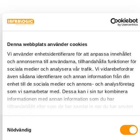
Produktbeskrivning
Specifikationer
Dokument
Denna webbplats använder cookies
Vi använder enhetsidentifierare för att anpassa innehållet
Utanpåliggande dosor, 1-3 fack och för 2-vägsuttag. IP21 då
och annonserna till användarna, tillhandahålla funktioner för
kabeln förs in underifrån eller från sidan, med undantag för
sociala medier och analysera vår trafik. Vi vidarebefordrar
2-vägsuttaget som är IP20. Nyckelhål för montage över
även sådana identifierare och annan information från din
apparatdosa c/c 60 mm. Utbrytningar i bottendel.
enhet till de sociala medier och annons- och analysföretag
Möjligheter till att montera dragavlastning och skiljevägg.
som vi samarbetar med. Dessa kan i sin tur kombinera
Separat bottendel och förhöjningsram förenklar
informationen med annan information som du har
installationen. Kompletteras med valfri Exxact-ram.
tillhandahållit eller som de har samlat in när du har använt
deras tjänster.
Relaterade produkter
Samtyckesval
Nödvändig