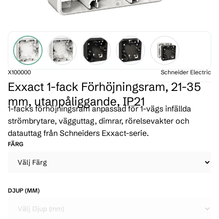
X100000
Schneider Electric
Exxact 1-fack Förhöjningsram, 21-35
mm, utanpåliggande, IP21
1-facks förhöjningsram anpassad för 1-vägs infällda
strömbrytare, vägguttag, dimrar, rörelsevakter och
datauttag från Schneiders Exxact-serie.
FÄRG
DJUP (MM)