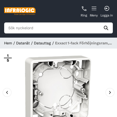
Ring
Meny
Logga in
Hem
Datanät
Datauttag
Exxact 1-fack Förhöjningsram,
21-35 mm, utanpåliggande, IP21
1
5