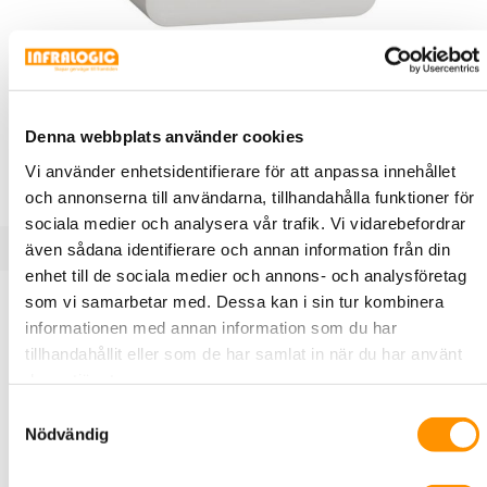
E18 202 92
Schneider Electric
Exxact Vägguttag 1-vägs upl, jordat
16A IP21, snabbanslutning Vit
Denna webbplats använder cookies
Vägguttag, Exxact, 1-vägs, jordat, utanpåliggande, 16A,
IP21, snabbanslutning, Vit
Vi använder enhetsidentifierare för att anpassa innehållet
och annonserna till användarna, tillhandahålla funktioner för
sociala medier och analysera vår trafik. Vi vidarebefordrar
även sådana identifierare och annan information från din
enhet till de sociala medier och annons- och analysföretag
Produktbeskrivning
Specifikationer
Dokument
som vi samarbetar med. Dessa kan i sin tur kombinera
informationen med annan information som du har
tillhandahållit eller som de har samlat in när du har använt
Vägguttag 1-vägs för utanpåliggande installation med
deras tjänster.
integrerad bottenplatta. 16AX, 250V, jordat,
Samtyckesval
petskyddat. Snabbanslutning. Ingångar för kablar från
Nödvändig
baksidan genom utbrytningar i bottenplattan eller från
alla sidor med hjälp av utklipp i locket. Produkten är