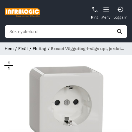
Ring
Meny
Logga in
Hem
Elnät
Eluttag
Exxact Vägguttag 1-vägs upl, jordat
16A IP21, snabbanslutning Vit
1
1