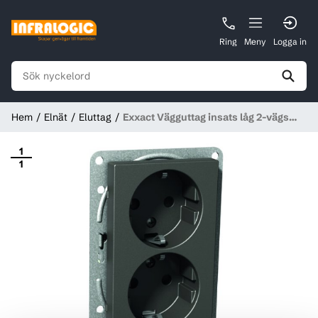
Ring
Meny
Logga in
Hem
Elnät
Eluttag
Exxact Vägguttag insats låg 2-vägs
jordat Antracit (Passar endast i 1,
1
1