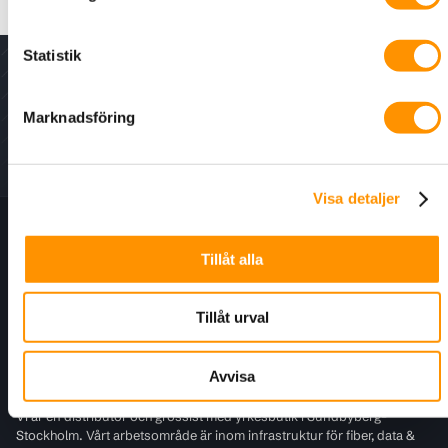
Statistik
Nyhetsbrev - för senaste nytt, erbjudanden och
kampanjer.
Marknadsföring
Visa detaljer
Information
Tillåt alla
Kundtjänst
Tillåt urval
För kunder
Avvisa
Infralogic
Vi är en distributör och grossist med yrkesbutik i Sundbyberg-
Stockholm. Vårt arbetsområde är inom infrastruktur för fiber, data &