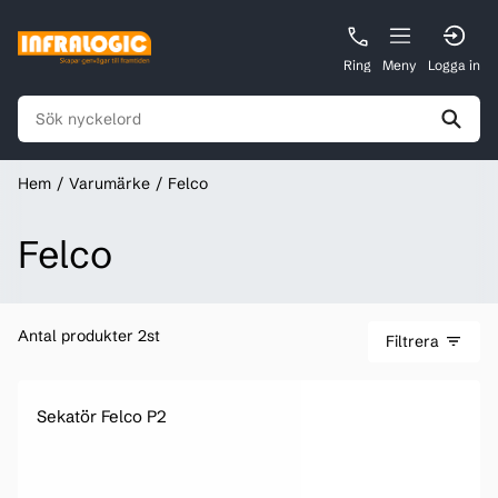
Ring
Meny
Logga in
Hem
Varumärke
Felco
Felco
Antal produkter 2st
Filtrera
Sekatör Felco P2