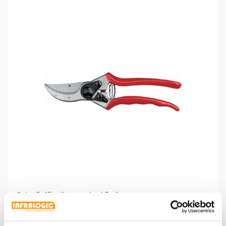
Sekatör för all typ av beskärning.