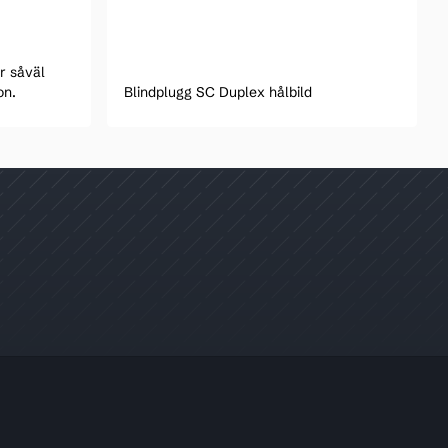
ör såväl
on.
Blindplugg SC Duplex hålbild