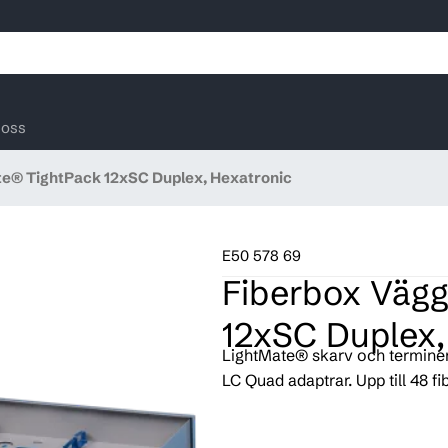
oss
te® TightPack 12xSC Duplex, Hexatronic
E50 578 69
Fiberbox Vägg
12xSC Duplex,
LightMate® skarv och terminer
LC Quad adaptrar. Upp till 48 fib