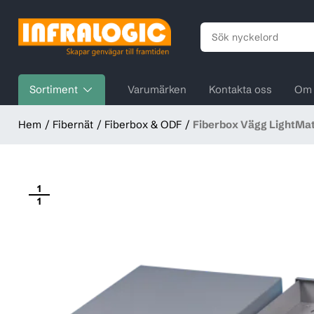
Sortiment
Varumärken
Kontakta oss
Om 
Hem
Fibernät
Fiberbox & ODF
Fiberbox Vägg LightMa
1
1