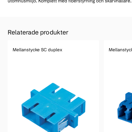
utomhusmiljö. Komplett med fiberstyrning och skarvhållare.
Relaterade produkter
Mellanstycke SC duplex
Mellanstyc