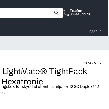
Telefon
08-445 22 90
Logga in
Hexatronic
 LightMate® TightPack
 Hexatronic
ingsbox för skyddad utomhusmiljö för 12 SC Duplex/ 12
er.