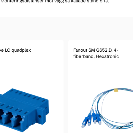
 Monteringsdistanser mot vägg så kallade stand offs.
ke LC quadplex
Fanout SM G652.D, 4-
fiberband, Hexatronic