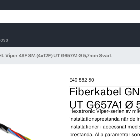
oss
L Viper 48F SM (4x12F) UT G657A1 Ø 5,7mm Svart
E49 882 50
Fiberkabel GN
UT G657A1 Ø 
Hexatronic Viper-serien av m
installationsprestanda när de i
installationer i accessnät med 
prestanda. Alla parametrar som