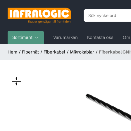
Sortiment
Varumärken
Kontakta oss
Om 
Hem
Fibernät
Fiberkabel
Mikrokablar
Fiberkabel GNH
1
1