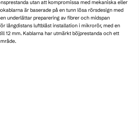
tionsprestanda utan att kompromissa med mekaniska eller
okablarna är baserade på en tunn lösa rörsdesign med
gnen underlättar preparering av fibrer och midspan
r långdistans luftblåst installation i mikrorör, med en
till 12 mm. Kablarna har utmärkt böjprestanda och ett
område.