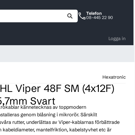
Telefon
08-445 22 90
Logga in
Hexatronic
HL Viper 48F SM (4x12F)
5,7mm Svart
ikrokablar kännetecknas av toppmodern
nstalleras genom blåsning i mikrorör. Särskilt
svåra rutter, underlättas av Viper-kablarnas förbättrade
 kabeldiameter, mantelfriktion, kabelstyvhet etc är