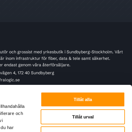
ibutör och grossist med yrkesbutik i Sundbyberg-Stockholm. Vårt
r inom infrastruktur för fiber, data & tele samt säkerhet.
er endast genom våra återförsäljare.
ivägen 4, 172 40 Sundbyberg
fralogic.se
45 22 90
Tillåt alla
illhandahålla
ifierare och
Tillåt urval
vi
 du har