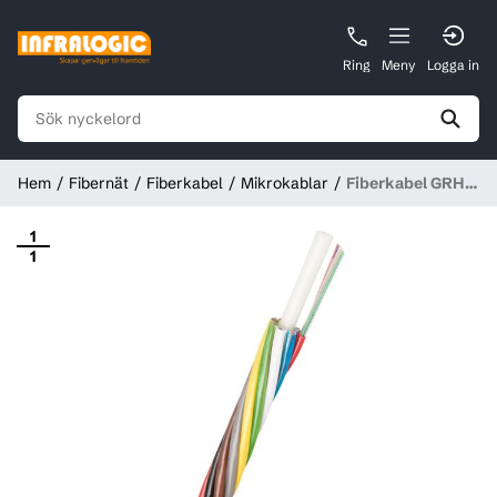
Ring
Meny
Logga in
Hem
Fibernät
Fiberkabel
Mikrokablar
Fiberkabel GRHL
Ultimate™ 96F
SM (8x12F) UT
1
1
G657A1 Ø 6,8mm
Svart