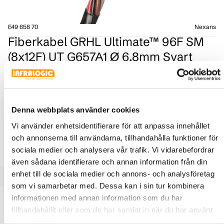
E49 658 70
Nexans
Fiberkabel GRHL Ultimate™ 96F SM
(8x12F) UT G657A1 Ø 6,8mm Svart
GRHL Ultimateᵀᴹ är en mikrokabel optimerad för långa
installationslängder med blåsteknik i mikrodukter.
Förutom att kabeln är konstruerad för vårt nordiska
klimat har kabeln olikfärgade tuber, enligt färgstandard
Denna webbplats använder cookies
S12 och TIA/EIA, för en förenklad och snabb installation.
Vi använder enhetsidentifierare för att anpassa innehållet
Kabeln har en bestående mantelmärkning gjord med
och annonserna till användarna, tillhandahålla funktioner för
laser.
sociala medier och analysera vår trafik. Vi vidarebefordrar
även sådana identifierare och annan information från din
enhet till de sociala medier och annons- och analysföretag
som vi samarbetar med. Dessa kan i sin tur kombinera
informationen med annan information som du har
Produktbeskrivning
Specifikationer
Dokument
tillhandahållit eller som de har samlat in när du har använt
deras tjänster.