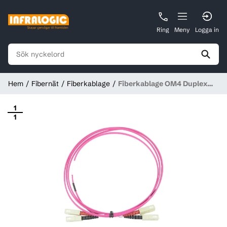
Ring
Meny
Logga in
Hem
Fibernät
Fiberkablage
Fiberkablage OM4 Duplex
SC/PC - SC/PC, CatMax
1
1