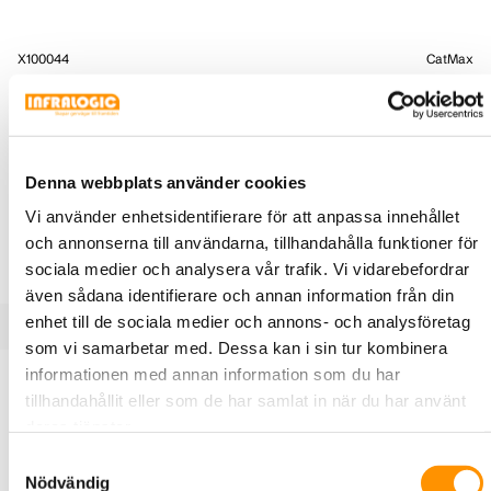
X100044
CatMax
Fiberkablage OM4 Duplex SC/PC -
SC/PC, CatMax
Fiberoptiskt korskopplingskablage, multimode 50/125µ
OM4 Duplex
Denna webbplats använder cookies
LÄNGD (M)
Vi använder enhetsidentifierare för att anpassa innehållet
och annonserna till användarna, tillhandahålla funktioner för
sociala medier och analysera vår trafik. Vi vidarebefordrar
även sådana identifierare och annan information från din
enhet till de sociala medier och annons- och analysföretag
som vi samarbetar med. Dessa kan i sin tur kombinera
Produktbeskrivning
Specifikationer
informationen med annan information som du har
tillhandahållit eller som de har samlat in när du har använt
deras tjänster.
Fiberoptiska korskopplingskablage 50/125µ OM4 med lila
Samtyckesval
Nödvändig
mantel (Erika Violet). Mycket hög kvalitet lämpliga för alla