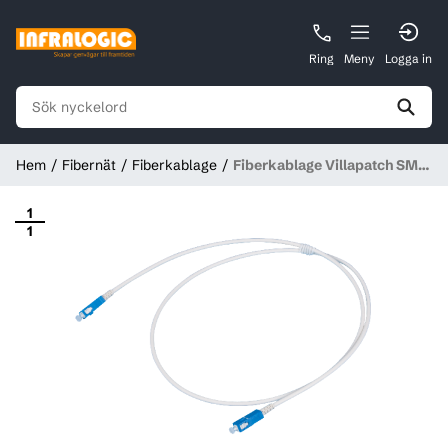
Ring
Meny
Logga in
Hem
Fibernät
Fiberkablage
Fiberkablage Villapatch SM
Simplex SC/APC - SC/APC,
Hexatronic
1
1