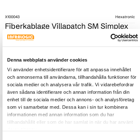
X100043
Hexatronic
Fiberkablage Villapatch SM Simplex
SC/APC - SC/APC, Hexatronic
Fiberoptiska simplexkablage anpassade för användning
hos FTTH-kunder. Den böjokänsliga fibern överträffar
ITU-T G.657.A2/B2 och är kompatibel med G.652.D
Denna webbplats använder cookies
LÄNGD (M)
Vi använder enhetsidentifierare för att anpassa innehållet
och annonserna till användarna, tillhandahålla funktioner för
sociala medier och analysera vår trafik. Vi vidarebefordrar
även sådana identifierare och annan information från din
enhet till de sociala medier och annons- och analysföretag
som vi samarbetar med. Dessa kan i sin tur kombinera
Produktbeskrivning
Specifikationer
Dokument
informationen med annan information som du har
tillhandahållit eller som de har samlat in när du har använt
deras tjänster.
Fiberoptiska simplexkablage anpassade för användning
Samtyckesval