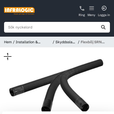
Ring
Meny
Logga in
Hem
Installation &
Skyddsslang
Flexböj SRN
Förbrukningsmaterial
och rör
DVK, Svart,
Wavin
1
1