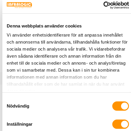
X100351
Wavin
Flexböj SRN DVK, Svart, Wavin
Denna webbplats använder cookies
Flexböjar för korrugerade rör. Svarta med muff. Böjbar
Vi använder enhetsidentifierare för att anpassa innehållet
0-90°.
och annonserna till användarna, tillhandahålla funktioner för
ARTIKEL
sociala medier och analysera vår trafik. Vi vidarebefordrar
även sådana identifierare och annan information från din
enhet till de sociala medier och annons- och analysföretag
som vi samarbetar med. Dessa kan i sin tur kombinera
informationen med annan information som du har
tillhandahållit eller som de har samlat in när du har använt
Produktbeskrivning
Specifikationer
deras tjänster.
Samtyckesval
Nödvändig
Flexböjar för korrugerade rör. Svarta med muff. Böjbar 0-
90°.
Inställningar