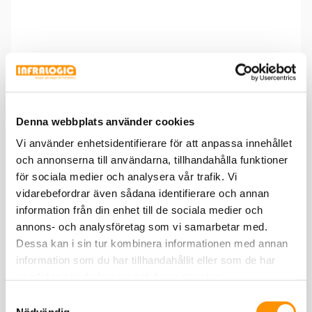
Borrspets med enkelledande stålgängor, borrar mycket
snabbt i ståltjocklek upp till 2 mm. Lämplig vid montage
där ett plant huvud krävs och för att fästa plåt mot plåt.
Denna webbplats använder cookies
Träskruv T6SF (utvändig)
Vi använder enhetsidentifierare för att anpassa innehållet
och annonserna till användarna, tillhandahålla funktioner
för sociala medier och analysera vår trafik. Vi
vidarebefordrar även sådana identifierare och annan
information från din enhet till de sociala medier och
annons- och analysföretag som vi samarbetar med.
Dessa kan i sin tur kombinera informationen med annan
information som du har tillhandahållit eller som de har
samlat in när du har använt deras tjänster.
Samtyckesval
Nödvändig