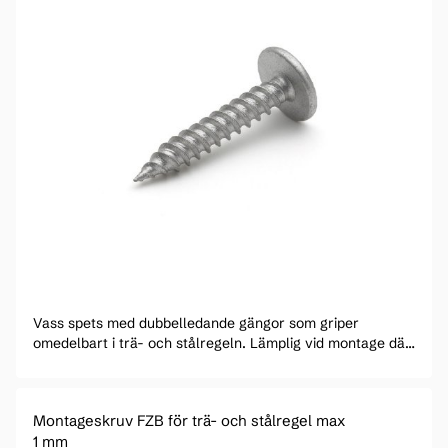
Vass spets med dubbelledande gängor som griper
omedelbart i trä- och stålregeln. Lämplig vid montage där
ett plant huvud krävs och för att fästa plåt mot plåt.
Montageskruv FZB för trä- och stålregel max
1 mm