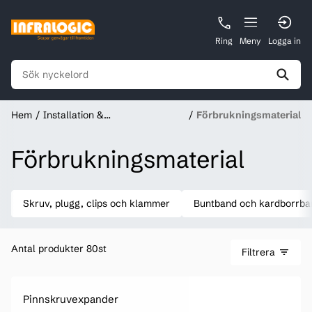
Ring
Meny
Logga in
Hem
Installation &
Förbrukningsmaterial
Förbrukningsmaterial
Förbrukningsmaterial
Skruv, plugg, clips och klammer
Buntband och kardborrba
Antal produkter 80st
Filtrera
Pinnskruvexpander