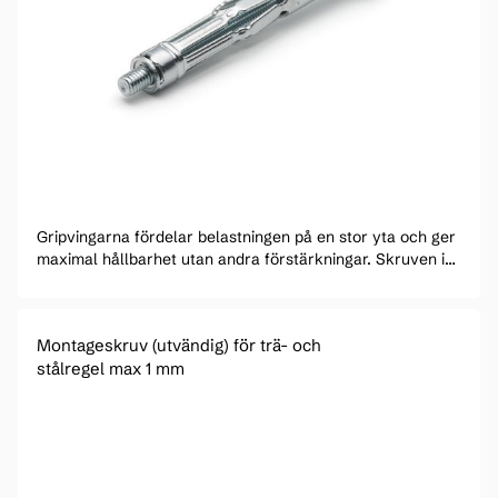
Gripvingarna fördelar belastningen på en stor yta och ger
maximal hållbarhet utan andra förstärkningar. Skruven i
expandern kan bytas mot en annan skruv med samma
diameter och gänga. Metallexpandern används till
gipsskivor och vissa andra skivmaterial.
Montageskruv (utvändig) för trä- och
stålregel max 1 mm