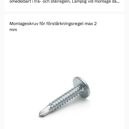
omedelbart i trä- och stålregeln. Lämplig vid montage där
ett plant huvud krävs och för att fästa plåt mot plåt.
Montageskruv för förstärkningsregel max 2
mm