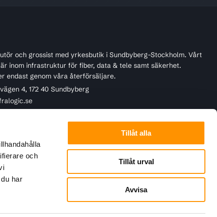
ibutör och grossist med yrkesbutik i Sundbyberg-Stockholm. Vårt
r inom infrastruktur för fiber, data & tele samt säkerhet.
er endast genom våra återförsäljare.
ivägen 4, 172 40 Sundbyberg
fralogic.se
45 22 90
Tillåt alla
illhandahålla
ifierare och
Tillåt urval
vi
 du har
Avvisa