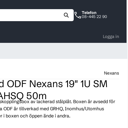
Telefon
08-445 22 90
Logga in
Nexans
d ODF Nexans 19" 1U SM
AHSQ 50m
skopplingsbox av lackerad stålplåt. Boxen är avsedd för
nna ODF är tillverkad med GRHQ, Inomhus/Utomhus
r i boxen och öppen ände i andra.