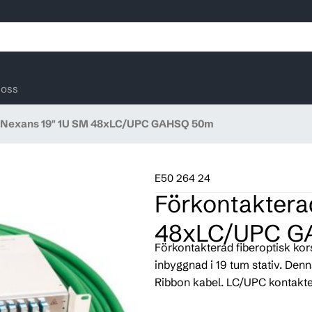
oss
 Nexans 19" 1U SM 48xLC/UPC GAHSQ 50m
E50 264 24
Förkontaktera
48xLC/UPC G
Förkontakterad fiberoptisk kor
inbyggnad i 19 tum stativ. De
Ribbon kabel. LC/UPC kontakte