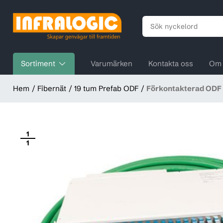
Sortiment
Varumärken
Kontakta oss
Om 
Hem
Fibernät
19 tum Prefab ODF
Förkontakterad ODF
1
1