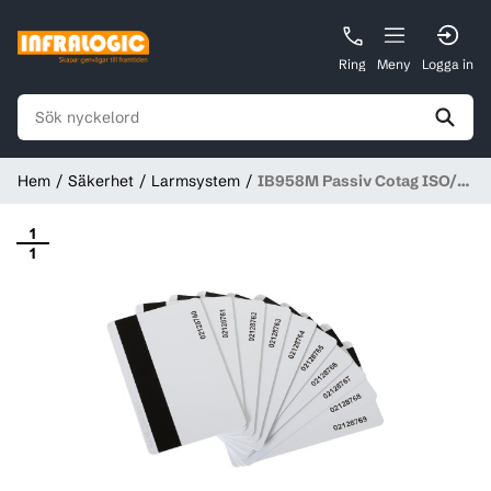
Ring
Meny
Logga in
Hem
Säkerhet
Larmsystem
IB958M Passiv Cotag ISO/M
Kort (10st)
1
1