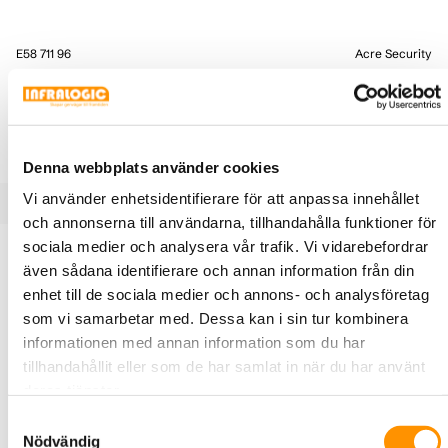
E58 711 96
Acre Security
IB958M Passiv Cotag ISO/M Kort
(10st)
IB958M Passiv Cotag ISO/M Kort (10st)
Denna webbplats använder cookies
Vi använder enhetsidentifierare för att anpassa innehållet
och annonserna till användarna, tillhandahålla funktioner för
sociala medier och analysera vår trafik. Vi vidarebefordrar
Produktbeskrivning
Specifikationer
även sådana identifierare och annan information från din
enhet till de sociala medier och annons- och analysföretag
som vi samarbetar med. Dessa kan i sin tur kombinera
IB958M är ett fabrikskodat ISO-laminerat passivt kort som
informationen med annan information som du har
inte innehåller ett batteri. Den är idealisk för foto ID-
tillhandahållit eller som de har samlat in när du har använt
applikationer då den kan anpassas. När den används med
deras tjänster.
en Cotag handsfree-läsare är avläsningsområdet cirka 33
cm. Med Cotag proximity- läsare varierar läsintervallet
Samtyckesval
Nödvändig
med IB958M mellan 3 och 10 cm. En av de viktigaste