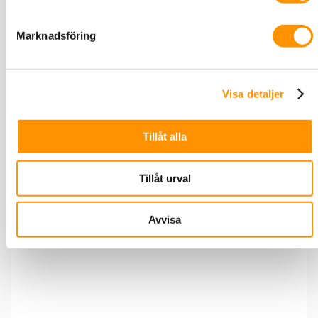
Marknadsföring
Tykoflex Skarvskåp T808 för upp till 1536 fiber, utan lucka
Visa detaljer
Tillåt alla
Tykoflex Skarvskåp T808 utan lucka och
botten
Tillåt urval
Avvisa