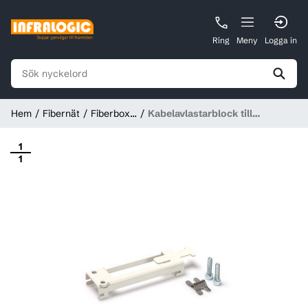
Ring
Meny
Logga in
Hem
Fibernät
Fiberbox
Kabelavlastarblock till
& ODF
skarvskåp T808, Tykoflex
1
1