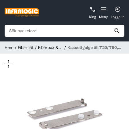
Ring
Meny
Logga in
Hem
Fibernät
Fiberbox &
Kassettgalge till T20/T80,
ODF
Tykoflex
1
1