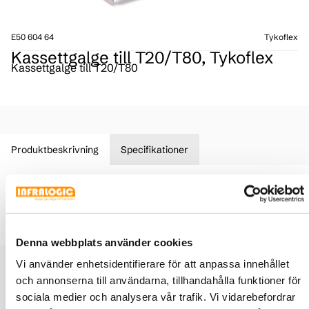
E50 604 64
Tykoflex
Kassettgalge till T20/T80, Tykoflex
Kassettgalge till T20/T80
Produktbeskrivning
Specifikationer
Kassettgalge till T20/T808 används för upphängning av
Multikassett i T20/T80 Levererar i 2-pack.
Denna webbplats använder cookies
Relaterade produkter
Vi använder enhetsidentifierare för att anpassa innehållet
och annonserna till användarna, tillhandahålla funktioner för
sociala medier och analysera vår trafik. Vi vidarebefordrar
Skarvskåp T20 för upp till 1440 fiber,