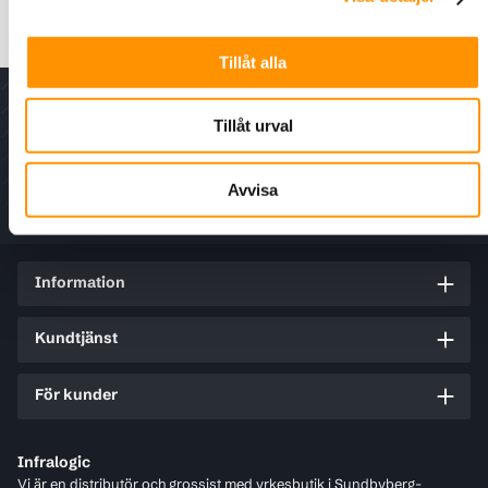
Skarvskåp T20 för upp till 1440 fiber
Tillåt alla
Nyhetsbrev - för senaste nytt, erbjudanden och
Tillåt urval
kampanjer.
Avvisa
Information
Kundtjänst
För kunder
Infralogic
Vi är en distributör och grossist med yrkesbutik i Sundbyberg-