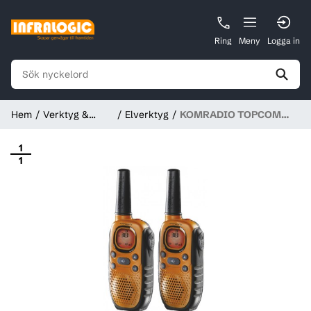
Ring
Meny
Logga in
Hem
Verktyg &
Elverktyg
KOMRADIO TOPCOM
Instrument
RC-6404 2ST
1
1