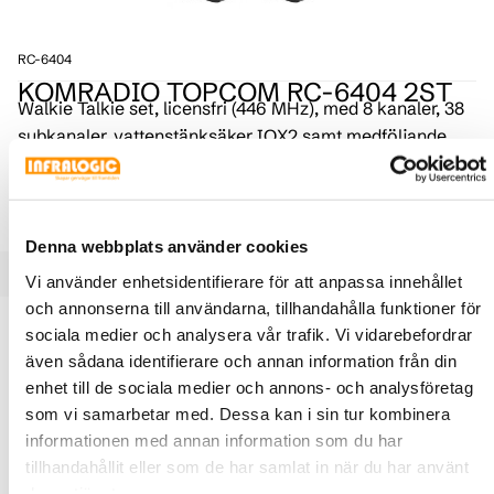
RC-6404
KOMRADIO TOPCOM RC-6404 2ST
Walkie Talkie set, licensfri (446 MHz), med 8 kanaler, 38
subkanaler, vattenstänksäker IOX2 samt medföljande
axelmikrofon, dubbla bordsladdare, dubbla billaddare
och batterier. Allt i en praktisk produktväska.
Denna webbplats använder cookies
Vi använder enhetsidentifierare för att anpassa innehållet
och annonserna till användarna, tillhandahålla funktioner för
Produktbeskrivning
Specifikationer
sociala medier och analysera vår trafik. Vi vidarebefordrar
även sådana identifierare och annan information från din
enhet till de sociala medier och annons- och analysföretag
Räckvidd upp till 10 km, 8 Kanaler, 38 CTCSS,
som vi samarbetar med. Dessa kan i sin tur kombinera
Övervakningsfunktion, Sökfunktion, Vox-kontroll,
informationen med annan information som du har
Bakgrundsbelysning, Bekräftelsesignal till/från, 24
tillhandahållit eller som de har samlat in när du har använt
timmars tidsbevakning, Uttag till öronsnäcka, Utbytbart
deras tjänster.