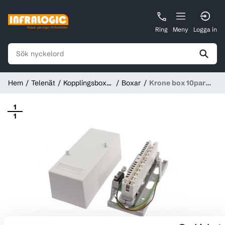
Ring
Meny
Logga in
Hem
Telenät
Kopplingsboxar
Boxar
Krone box 10par
och plintar
med
sabotagekontakt,
1
1
hållare och plint