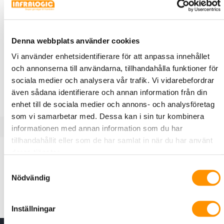
E50 149 86
C3 Connect
Krone box 10par med
Denna webbplats använder cookies
sabotagekontakt, hållare och plint
Vi använder enhetsidentifierare för att anpassa innehållet
Kopplingsbox med plinthållare och 1 st LSA-plint 2/10
och annonserna till användarna, tillhandahålla funktioner för
samt växlande sabotageskydd. Box och lock är
sociala medier och analysera vår trafik. Vi vidarebefordrar
tillverkad av vit plast.
även sådana identifierare och annan information från din
enhet till de sociala medier och annons- och analysföretag
som vi samarbetar med. Dessa kan i sin tur kombinera
informationen med annan information som du har
tillhandahållit eller som de har samlat in när du har använt
Produktbeskrivning
Specifikationer
deras tjänster.
Samtyckesval
Nödvändig
Komplett inomhuskapsling för 10-par, boxen innehåller 1st
brytplint och en sabotagekontakt. (växlande)
Inställningar