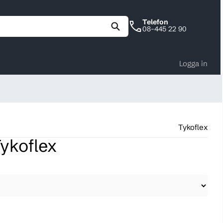
Telefon
08-445 22 90
Logga in
Tykoflex
ykoflex