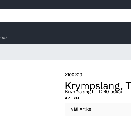
oss
X100229
Krympslang, T
Krympslang till T240 boxar
ARTIKEL