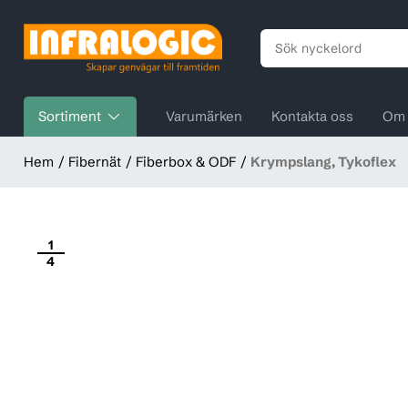
Sortiment
Varumärken
Kontakta oss
Om 
Hem
Fibernät
Fiberbox & ODF
Krympslang, Tykoflex
1
4