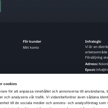
För kunder
Infralogic
Vi är en distr
Mitt konto
arbetsområde ä
Försäljning sk
Adress:
Kolon
Epost:
info@in
Telefon:
08-4
r cookies
rare för att anpassa innehållet och annonserna till användarna, t
er och analysera vår trafik. Vi vidarebefordrar även sådana ident
 enhet till de sociala medier och annons- och analysföretag som 