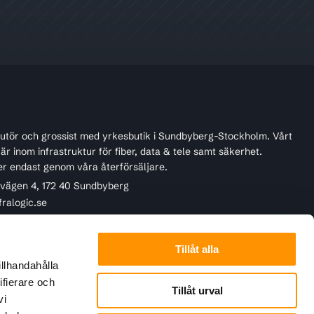
ibutör och grossist med yrkesbutik i Sundbyberg-Stockholm. Vårt
r inom infrastruktur för fiber, data & tele samt säkerhet.
er endast genom våra återförsäljare.
ivägen 4, 172 40 Sundbyberg
fralogic.se
45 22 90
Tillåt alla
illhandahålla
ifierare och
Tillåt urval
vi