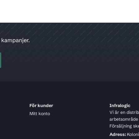
h kampanjer.
För kunder
Infralogic
Vi är en distr
Mitt konto
arbetsområde ä
Försäljning sk
Adress:
Kolon