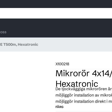
oss
E T500m, Hexatronic
X100218
Mikrorör 4x1
Hexatronic
De tjockväggiga mikrorören är
möjliggör installation av mikr
möjliggör installation direkt 
FÄRG