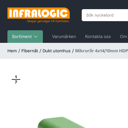
Sortiment
Varumärken
Kontakta oss
Om 
Hem
Fibernät
Dukt utomhus
Mikrorör 4x14/10mm HDP
1
7