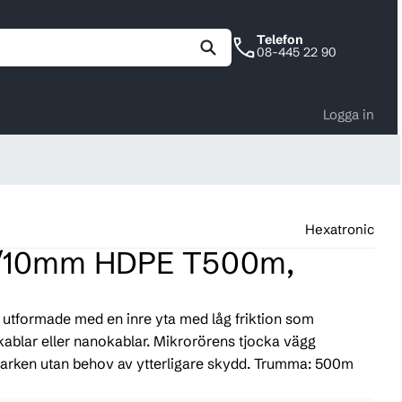
Telefon
08-445 22 90
Logga in
Hexatronic
4/10mm HDPE T500m,
 utformade med en inre yta med låg friktion som
okablar eller nanokablar. Mikrorörens tjocka vägg
i marken utan behov av ytterligare skydd. Trumma: 500m