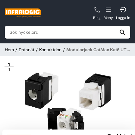
Ring
Meny
Logga in
Hem
Datanät
Kontaktdon
Modularjack CatMax Kat6 UTP
Keystone 180° Toolless, Vit
1
1