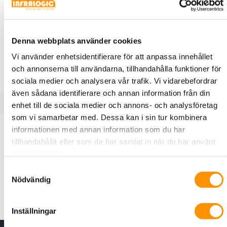
341213170
CatMax
Modularjack CatMax Kat6 UTP
Denna webbplats använder cookies
Keystone 180° Toolless, Vit
Vi använder enhetsidentifierare för att anpassa innehållet
CatMax Kat6 UTP Keystone 180° Toolless, Vit
och annonserna till användarna, tillhandahålla funktioner för
sociala medier och analysera vår trafik. Vi vidarebefordrar
även sådana identifierare och annan information från din
enhet till de sociala medier och annons- och analysföretag
som vi samarbetar med. Dessa kan i sin tur kombinera
Produktbeskrivning
Specifikationer
informationen med annan information som du har
tillhandahållit eller som de har samlat in när du har använt
deras tjänster.
CatMax Modularjack Kategori 6 UTP är tillverkad i
Samtyckesval
halogenfri PC/ABS med brandklass UL94V-0. Modularjacket
Nödvändig
är tillverkat för att kontakteras helt utan verktyg.
Inställningar