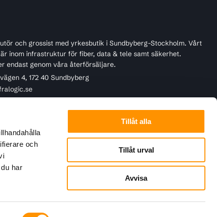
ibutör och grossist med yrkesbutik i Sundbyberg-Stockholm. Vårt
r inom infrastruktur för fiber, data & tele samt säkerhet.
er endast genom våra återförsäljare.
ivägen 4, 172 40 Sundbyberg
fralogic.se
45 22 90
Tillåt alla
illhandahålla
ifierare och
Tillåt urval
vi
 du har
Avvisa