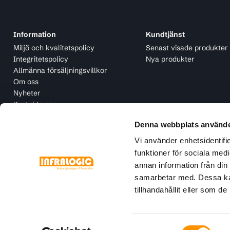
Information
Kundtjänst
Miljö och kvalitetspolicy
Senast visade produkter
Integritetspolicy
Nya produkter
Allmänna försäljningsvillkor
Om oss
Nyheter
Kontakta oss
Denna webbplats använde
Vi använder enhetsidentifie
funktioner för sociala medi
annan information från din
samarbetar med. Dessa kan
tillhandahållit eller som d
Copyright © 2026 Infralogic . Alla rättigheter reserverade.
Samtyckesval