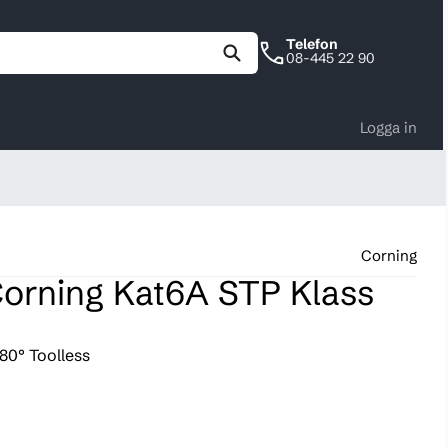
Telefon
08-445 22 90
Logga in
Corning
orning Kat6A STP Klass
80° Toolless