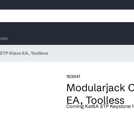
oss
TP Klass EA, Toolless
163641
Modularjack C
EA, Toolless
Corning Kat6A STP Keystone 1