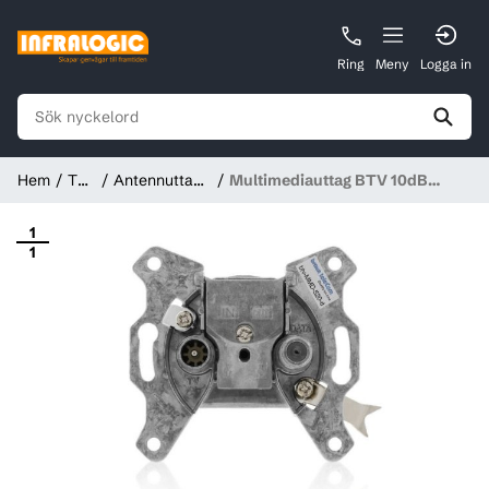
Ring
Meny
Logga in
Hem
TV-
Antennuttag
Multimediauttag BTV 10dB
Nät
och kablage
slututtag Klass A +10dB, LTE
safe
1
1