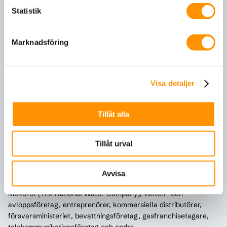
runt om i världen. Företagets fabrik i norra Israel producerar
Statistik
cirka 20 000 ton rör per år.
Plassims katalog innehåller ett brett utbud av rör med olika
diametrar, från olika material och för olika behov. Företaget
Marknadsföring
samarbetar med ledande varumärken inom området inklusive
Akatherm från Holland, Georg Fischer från Schweiz och andra.
På Plassim-fabriken finns 16 produktionslinjer utrustade med
modern toppmodern utrustning.
Visa detaljer
Tillsammans med rör i standardstorlek förser Plassim
kunderna med skräddarsydda lösningar, tack vare en verkstad
Tillåt alla
och en ingenjörsavdelning som verkar i företaget.
Engagemanget med våra kunder fortsätter även efter att
produkten har levererats, med teknisk support och fälttjänster
Tillåt urval
som fungerar som en del av Plassims arbetsstyrka. Denna
vägledning ger kunderna sinnesfrid, säkerställer korrekt
installation av rören på plats och ger ett garantibevis från
Avvisa
Plassim. Företagets kunder inkluderar Israel Electric Company,
Mekorot (The National Water Company), vatten- och
avloppsföretag, entreprenörer, kommersiella distributörer,
försvarsministeriet, bevattningsföretag, gasfranchisetagare,