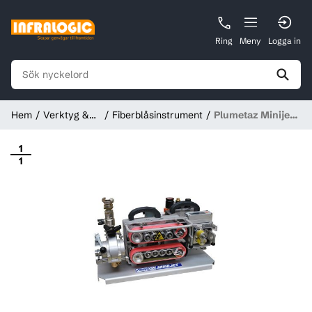
Ring
Meny
Logga in
Hem
Verktyg &
Fiberblåsinstrument
Plumetaz Minijet
Instrument
med luftmotor
1
1