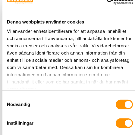
7 – 40 mm. Längd och hastighetsmätare. Separata
tryckmätare för matning till slangen och motor. Kan
utrustas med band och styrningar för installation av
Denna webbplats använder cookies
mikroslangar.
Vi använder enhetsidentifierare för att anpassa innehållet
Skjutkraft: 0-300 N, Hastighet 0-125 M/Min: ,
och annonserna till användarna, tillhandahålla funktioner för
Kabeldiameter: 4-16mm, Slangdiameter: 7-40mm, Max tryck
sociala medier och analysera vår trafik. Vi vidarebefordrar
25 BAR
även sådana identifierare och annan information från din
enhet till de sociala medier och annons- och analysföretag
som vi samarbetar med. Dessa kan i sin tur kombinera
Relaterade produkter
informationen med annan information som du har
tillhandahållit eller som de har samlat in när du har använt
deras tjänster.
Plumettaz Intellibox för MicroJet PR/PRM
och MiniJet
Samtyckesval
Nödvändig
Inställningar