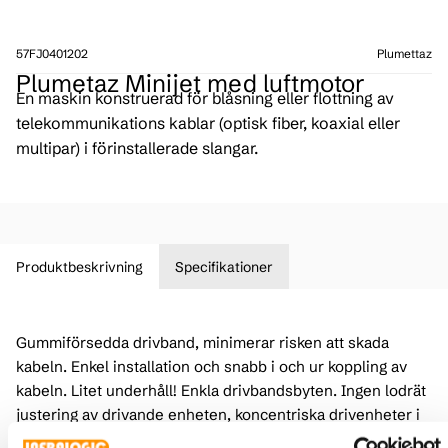
57FJ0401202
Plumettaz
Plumetaz Minijet med luftmotor
En maskin konstruerad för blåsning eller flottning av
telekommunikations kablar (optisk fiber, koaxial eller
multipar) i förinstallerade slangar.
Produktbeskrivning
Specifikationer
Gummiförsedda drivband, minimerar risken att skada
kabeln. Enkel installation och snabb i och ur koppling av
kabeln. Litet underhåll! Enkla drivbandsbyten. Ingen lodrät
justering av drivande enheten, koncentriska drivenheter i
samma centrum som kabeln. För kabel 4 – 16 mm och slang