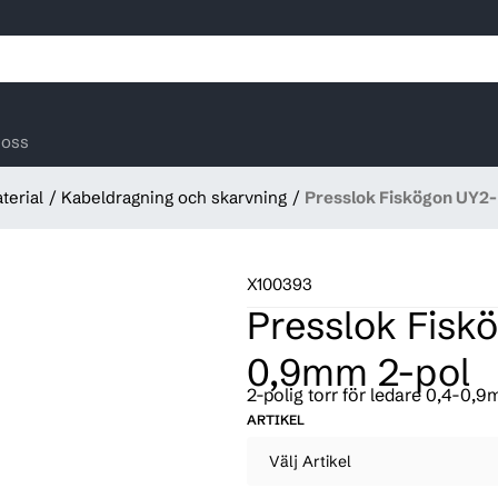
oss
terial
Kabeldragning och skarvning
Presslok Fiskögon UY2-
X100393
Presslok Fiskö
0,9mm 2-pol
2-polig torr för ledare 0,4-0,
ARTIKEL