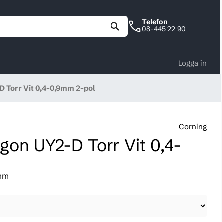
Telefon
08-445 22 90
Logga in
D Torr Vit 0,4-0,9mm 2-pol
Corning
gon UY2-D Torr Vit 0,4-
9mm