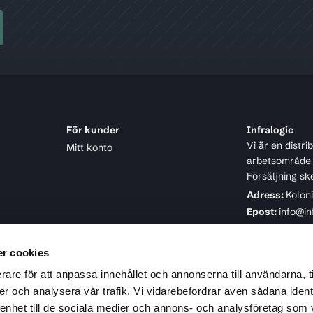
För kunder
Infralogic
Vi är en distr
Mitt konto
arbetsområde ä
Försäljning sk
Adress:
Kolon
Epost:
info@in
Telefon:
08-4
r cookies
rare för att anpassa innehållet och annonserna till användarna, t
er och analysera vår trafik. Vi vidarebefordrar även sådana ident
 enhet till de sociala medier och annons- och analysföretag som 