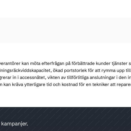
verantörer kan möta efterfrågan på förbättrade kunder tjänste
dningsräckviddskapacitet, ökad portstorlek för att rymma upp til
erar in i accessnätet, vikten av tillförlitliga anslutningar i den
m kan kräva ytterligare tid och kostnad för en tekniker att repar
h kampanjer.