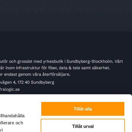
ibutör och grossist med yrkesbutik i Sundbyberg-Stockholm. Vårt
r inom infrastruktur för fiber, data & tele samt säkerhet.
er endast genom våra återförsäljare.
ivägen 4, 172 40 Sundbyberg
fralogic.se
45 22 90
Tillåt alla
illhandahålla
ifierare och
Tillåt urval
vi