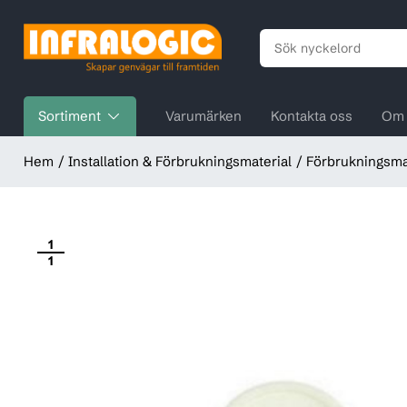
Sortiment
Varumärken
Kontakta oss
Om 
Hem
Installation & Förbrukningsmaterial
Förbrukningsma
1
1