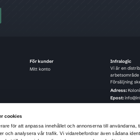
För kunder
Infralogic
Vi är en distr
Mitt konto
arbetsområde ä
Försäljning sk
Adress:
Kolon
Epost:
info@in
Telefon:
08-4
r cookies
rare för att anpassa innehållet och annonserna till användarna, t
er och analysera vår trafik. Vi vidarebefordrar även sådana ident