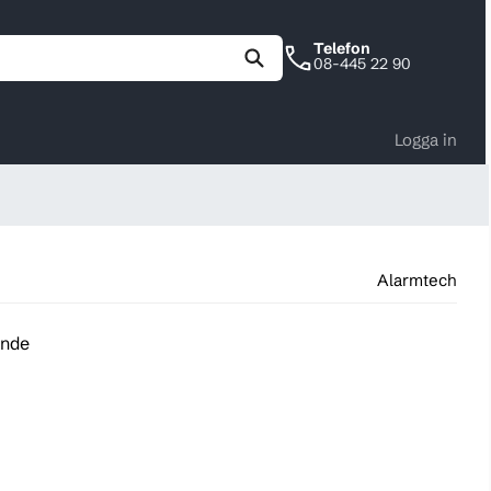
Telefon
08-445 22 90
Logga in
Alarmtech
ande