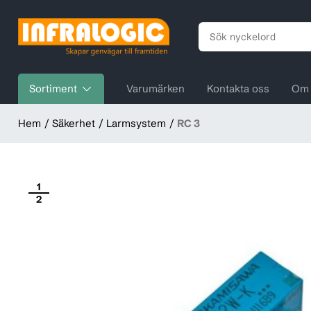
Sortiment
Varumärken
Kontakta oss
Om 
Hem
Säkerhet
Larmsystem
RC 3
1
2