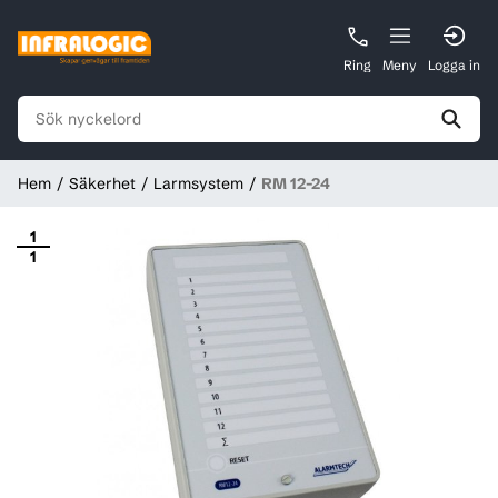
Ring
Meny
Logga in
Hem
Säkerhet
Larmsystem
RM 12-24
1
1