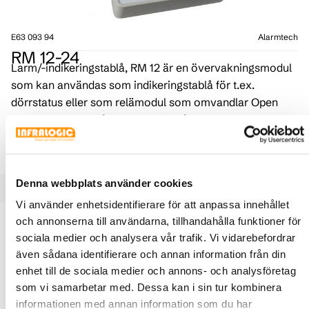
E63 093 94
Alarmtech
RM 12-24
Larm/-indikeringstablå, RM 12 är en övervakningsmodul
som kan användas som indikeringstablå för t.ex.
dörrstatus eller som relämodul som omvandlar Open
Collector (OC) utgångar till reläutgångar med växlande
funktion.
Denna webbplats använder cookies
Vi använder enhetsidentifierare för att anpassa innehållet
Produktbeskrivning
Specifikationer
och annonserna till användarna, tillhandahålla funktioner för
sociala medier och analysera vår trafik. Vi vidarebefordrar
även sådana identifierare och annan information från din
Relämodulen RM 12 består av 12 oberoende, parallella
enhet till de sociala medier och annons- och analysföretag
ingångar med pull-up motstånd och reläutgångar (växlande
som vi samarbetar med. Dessa kan i sin tur kombinera
NO/NC) som följer ingångarnas status. Ingångarna kan
informationen med annan information som du har