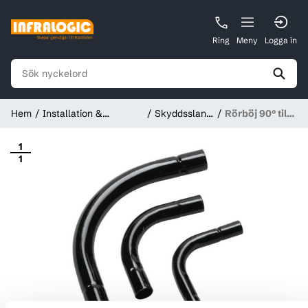
Ring
Meny
Logga in
Hem
Installation &
Skyddsslang
Rörböj 90° till
Förbrukningsmaterial
och rör
pansarrör
1
1