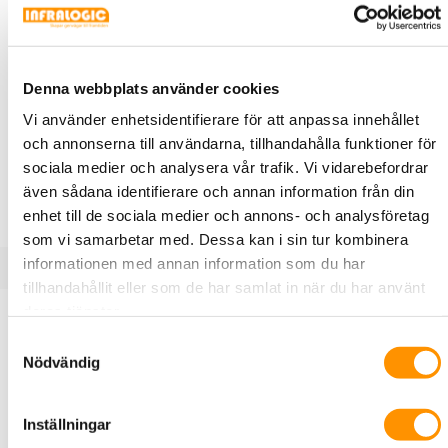
X100347
Pipelife
Rörböj 90° till pansarrör
Denna webbplats använder cookies
Rörböj för SM ogängat pansarrör med utkragade fasta
Vi använder enhetsidentifierare för att anpassa innehållet
muffar i båda ändar. Färg: svart. 90°.
och annonserna till användarna, tillhandahålla funktioner för
ARTIKEL
sociala medier och analysera vår trafik. Vi vidarebefordrar
även sådana identifierare och annan information från din
enhet till de sociala medier och annons- och analysföretag
som vi samarbetar med. Dessa kan i sin tur kombinera
informationen med annan information som du har
tillhandahållit eller som de har samlat in när du har använt
Produktbeskrivning
Specifikationer
deras tjänster.
Samtyckesval
Nödvändig
Rörböj för SM ogängat pansarrör med utkragade fasta
muffar i båda ändar. Färg: svart. 90°.
Inställningar