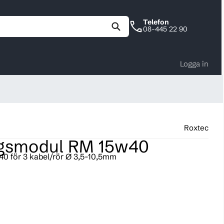
Telefon
08-445 22 90
Logga in
Roxtec
ngsmodul RM 15w40
0 för 3 kabel/rör Ø 3,5-10,5mm