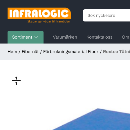
Sortiment
Varumärken
Kontakta oss
Om 
Hem
Fibernät
Förbrukningsmaterial Fiber
Roxtec Tätn
1
1