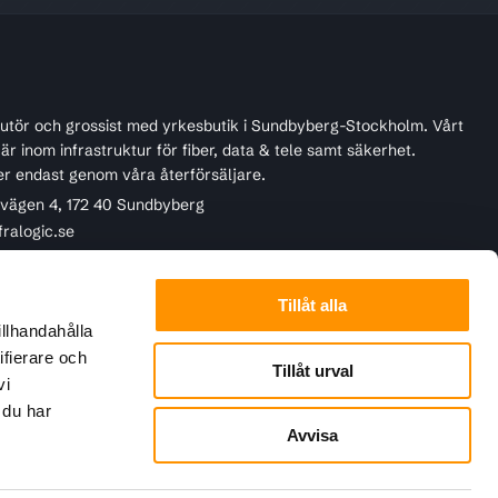
ibutör och grossist med yrkesbutik i Sundbyberg-Stockholm. Vårt
r inom infrastruktur för fiber, data & tele samt säkerhet.
er endast genom våra återförsäljare.
ivägen 4, 172 40 Sundbyberg
fralogic.se
45 22 90
Tillåt alla
illhandahålla
ifierare och
Tillåt urval
vi
 du har
Avvisa