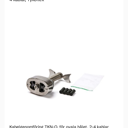
Kabelgenomföring TKN-O, för ovala hålet, 2-4 kablar