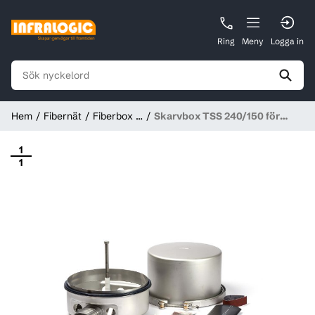
Ring
Meny
Logga in
Hem
Fibernät
Fiberbox &
Skarvbox TSS 240/150 för
ODF
optofiber, Tykoflex
1
1