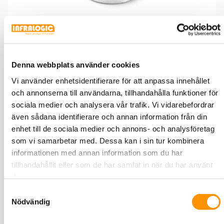
Blindförskruvning PG21 RS
Denna webbplats använder cookies
Vi använder enhetsidentifierare för att anpassa innehållet
Bygelfäste för vägg & tvärjärn, Tykoflex
och annonserna till användarna, tillhandahålla funktioner för
sociala medier och analysera vår trafik. Vi vidarebefordrar
även sådana identifierare och annan information från din
enhet till de sociala medier och annons- och analysföretag
som vi samarbetar med. Dessa kan i sin tur kombinera
informationen med annan information som du har
tillhandahållit eller som de har samlat in när du har använt
deras tjänster.
Samtyckesval
Nödvändig