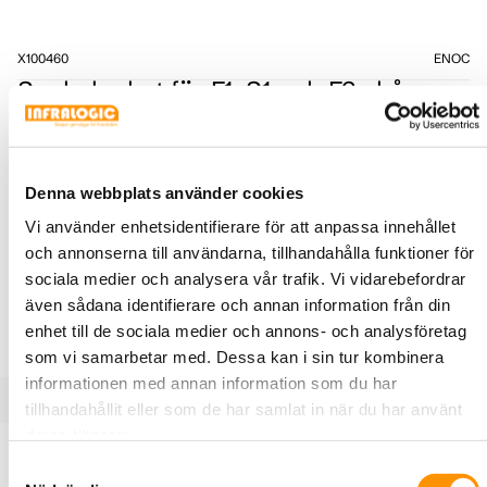
X100460
ENOC
Sockelpaket för F1, S1 och F3 skåp,
Svart
100 mm hög sockel till F1, S1 och F3 skåp, Svart.
BREDD (MM)
Denna webbplats använder cookies
Vi använder enhetsidentifierare för att anpassa innehållet
och annonserna till användarna, tillhandahålla funktioner för
DJUP (MM)
sociala medier och analysera vår trafik. Vi vidarebefordrar
även sådana identifierare och annan information från din
enhet till de sociala medier och annons- och analysföretag
som vi samarbetar med. Dessa kan i sin tur kombinera
informationen med annan information som du har
tillhandahållit eller som de har samlat in när du har använt
deras tjänster.
Produktbeskrivning
Specifikationer
Samtyckesval