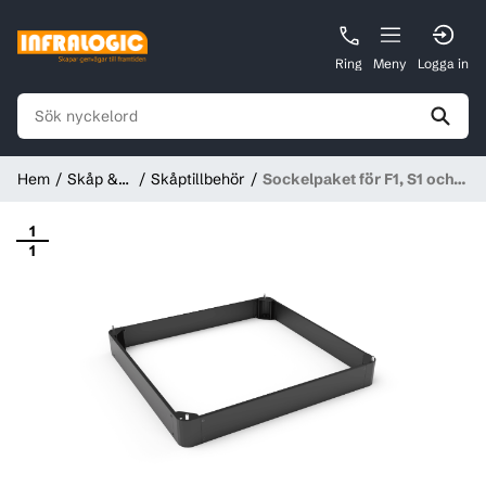
Ring
Meny
Logga in
Hem
Skåp &
Skåptillbehör
Sockelpaket för F1, S1 och
Stativ
F3 skåp, Svart
1
1