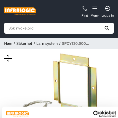
Ring
Meny
Logga in
Hem
Säkerhet
Larmsystem
SPCY130.000
Bortbrytningsskydd för SPC
centralapparat
1
1