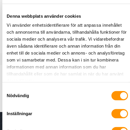
E63 310 48
Acre Security
Denna webbplats använder cookies
SPCY130.000 Bortbrytningsskydd för
Vi använder enhetsidentifierare för att anpassa innehållet
SPC centralapparat
och annonserna till användarna, tillhandahålla funktioner för
SPCY130.000 Bortbrytningsskydd för SPC
sociala medier och analysera vår trafik. Vi vidarebefordrar
även sådana identifierare och annan information från din
enhet till de sociala medier och annons- och analysföretag
som vi samarbetar med. Dessa kan i sin tur kombinera
informationen med annan information som du har
Produktbeskrivning
Specifikationer
tillhandahållit eller som de har samlat in när du har använt
deras tjänster.
Samtyckesval
SPC Y130 är ett sabotagekit för att göra SPC-centralerna
Nödvändig
redo för larmklass 2 och 3.
Inställningar
Nyhetsbrev - för senaste nytt, erbjudanden och