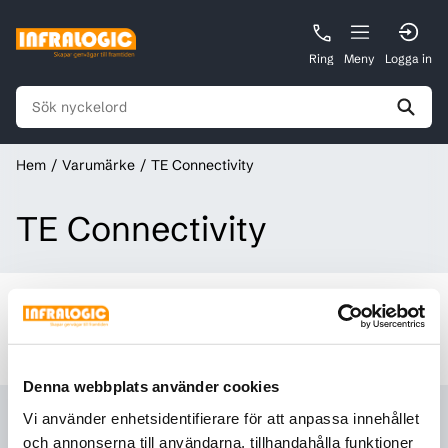
Ring
Meny
Logga in
Hem
Varumärke
TE Connectivity
TE Connectivity
Inga resultat
Vi kunde inte hitta några resultat
Denna webbplats använder cookies
TE Connectivity har idag lösningar som driver elfordon,
Vi använder enhetsidentifierare för att anpassa innehållet
flygplan, digitala fabriker och smarta hem. Innovation som
och annonserna till användarna, tillhandahålla funktioner