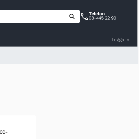
Telefon
08-445 22 90
Logga in
900–