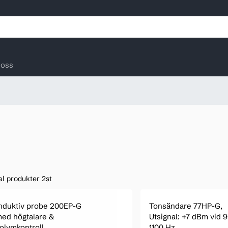
oss
al produkter 2st
nduktiv probe 200EP-G
Tonsändare 77HP-G,
ed högtalare &
Utsignal: +7 dBm vid 
olymkontroll
1100 Hz