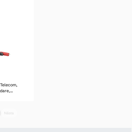
(Telecom,
edare,
s AC-ledningar
ningar
Nästa