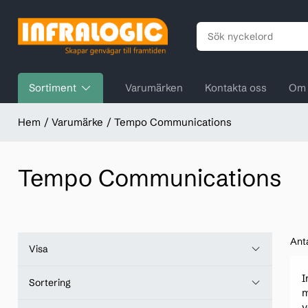
Sortiment
Varumärken
Kontakta oss
Om 
Hem
Varumärke
Tempo Communications
Tempo Communications
Ant
Visa
I
Sortering
m
v