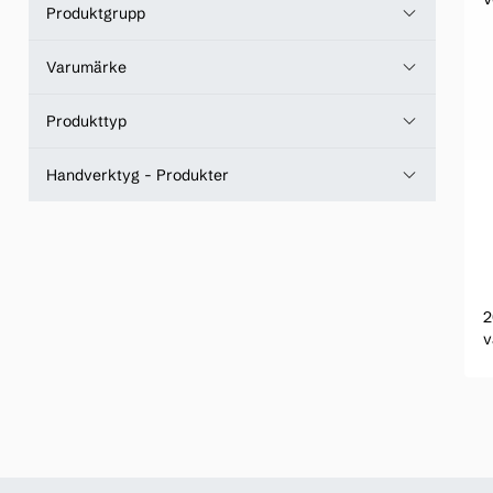
Produktgrupp
Varumärke
Produkttyp
Handverktyg - Produkter
2
v
t
k
g
l