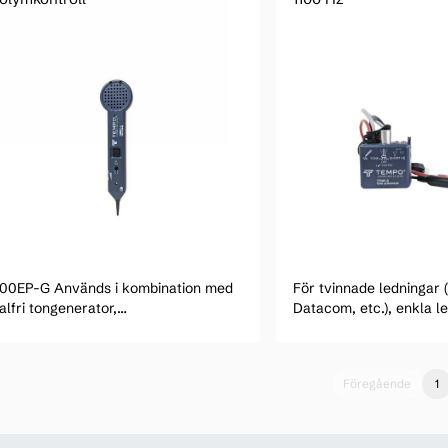
00EP-G Används i kombination med
För tvinnade ledningar 
alfri tongenerator,
Datacom, etc.), enkla l
onsondsförstärkare tillåter tråd- och
koaxialkablar, strömlö
abelidentifiering utan att behöva
och de flesta andra led
öra direkt metallkontakt med
Föregående
1
edaren