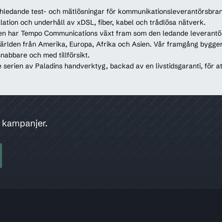
hledande test- och mätlösningar för kommunikationsleverantörsbrans
allation och underhåll av xDSL, fiber, kabel och trådlösa nätverk.
en har Tempo Communications växt fram som den ledande leverantör
ärlden från Amerika, Europa, Afrika och Asien. Vår framgång bygger 
snabbare och med tillförsikt.
erien av Paladins handverktyg, backad av en livstidsgaranti, för at
h kampanjer.