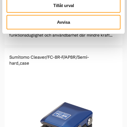
Tillåt urval
Avvisa
RS02/03/03-80 är designad och utvecklad med tonvikt på
funktionsduglighet och användbarhet där mindre kraft
krävs för strippningsprocessen.
Sumitomo Cleaver/FC-8R-F/AP8R/Semi-
hard_case