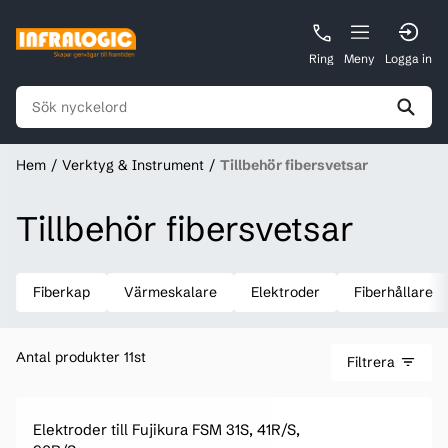
Ring
Meny
Logga in
Hem
Verktyg & Instrument
Tillbehör fibersvetsar
Tillbehör fibersvetsar
Fiberkap
Värmeskalare
Elektroder
Fiberhållare
Antal produkter 11st
Filtrera
Elektroder till Fujikura FSM 31S, 41R/S,