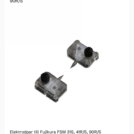
90R/S
Elektrodpar till Fujikura FSM 31S, 41R/S, 90R/S