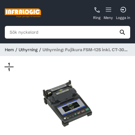
Ring
Meny
Logga in
Hem
Uthyrning
Uthyrning: Fujikura FSM-12S inkl. CT-30
kap
1
1