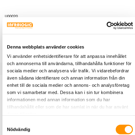
U00020
Uthyrning: Fujikura FSM-12S inkl. CT-
30 kap
Fujikura FSM-12S är en enkel singelfiber svets. Ring 08-
445 22 90 för bokning.
Denna webbplats använder cookies
Vi använder enhetsidentifierare för att anpassa innehållet
och annonserna till användarna, tillhandahålla funktioner för
sociala medier och analysera vår trafik. Vi vidarebefordrar
även sådana identifierare och annan information från din
Produktbeskrivning
Specifikationer
enhet till de sociala medier och annons- och analysföretag
som vi samarbetar med. Dessa kan i sin tur kombinera
informationen med annan information som du har
Fujikura 12S är världens minsta, lättaste och mest portabla
tillhandahållit eller som de har samlat in när du har använt
fusionssplicer som finns tillgänglig idag. Trots sin otroligt
deras tjänster.
lilla storlek erbjuder denna robusta, fullfjädrade enhet
Samtyckesval
oöverträffad mångsidighet för skarvning i de mest
Nödvändig
utmanande miljöerna. Det innovativa transportväskan och