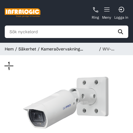
Ring
Meny
Logga in
Hem
Säkerhet
Kameraövervakning
WV-
Kameror
U1532LA
1
1