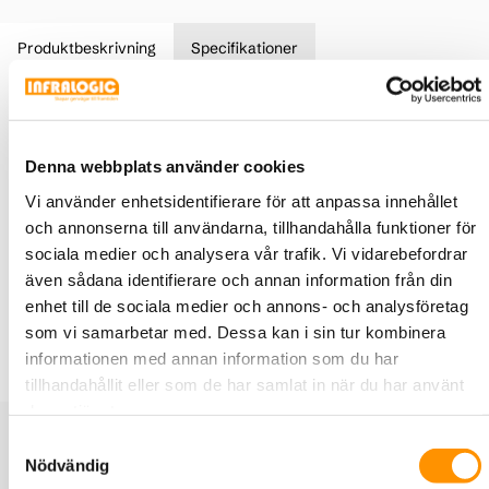
Produktbeskrivning
Specifikationer
2MP (1080p) Varifokal Utomhus Bullet nätverkskamera
2MP (1080p) upp till 30fps
Denna webbplats använder cookies
2,5x inbyggd motoriserad zoom och motoriserad
fokuslins
Vi använder enhetsidentifierare för att anpassa innehållet
iA (intelligent auto)
och annonserna till användarna, tillhandahålla funktioner för
Superdynamisk 120dB
sociala medier och analysera vår trafik. Vi vidarebefordrar
Färg mörkerseende (0,006 till 0,1 lx)
även sådana identifierare och annan information från din
H.265 smart kodning
Korridorläge (90 grader eller 270 grader i bildrotation)
enhet till de sociala medier och annons- och analysföretag
Inbyggd IR LED
som vi samarbetar med. Dessa kan i sin tur kombinera
NDAA-kompatibel
informationen med annan information som du har
tillhandahållit eller som de har samlat in när du har använt
deras tjänster.
Relaterade produkter
Samtyckesval
Nödvändig